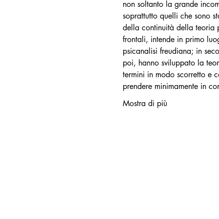
non soltanto la grande incomp
soprattutto quelli che sono s
della continuità della teoria
frontali, intende in primo l
psicanalisi freudiana; in se
poi, hanno sviluppato la teor
termini in modo scorretto e co
prendere minimamente in con
Mostra di più