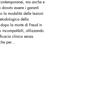
ri contemporanei, ma anche e 
o dovuto essere i garanti 
o la modalità delle lezioni 
metodologica della 
 dopo la morte di Freud in 
o incompatibili, utilizzando 
fficacia clinica senza 
 che per…