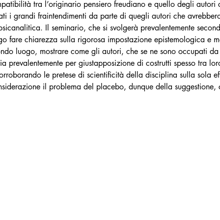
atibilità tra l’originario pensiero freudiano e quello degli auto
tati i grandi fraintendimenti da parte di quegli autori che avrebber
 psicanalitica. Il seminario, che si svolgerà prevalentemente second
uogo fare chiarezza sulla rigorosa impostazione epistemologica e 
condo luogo, mostrare come gli autori, che se ne sono occupati da
ia prevalentemente per giustapposizione di costrutti spesso tra lor
rroborando le pretese di scientificità della disciplina sulla sola e
siderazione il problema del placebo, dunque della suggestione,